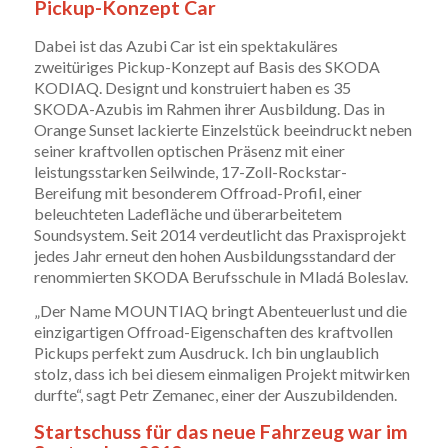
Pickup-Konzept Car
Dabei ist das Azubi Car ist ein spektakuläres
zweitüriges Pickup-Konzept auf Basis des SKODA
KODIAQ. Designt und konstruiert haben es 35
SKODA-Azubis im Rahmen ihrer Ausbildung. Das in
Orange Sunset lackierte Einzelstück beeindruckt neben
seiner kraftvollen optischen Präsenz mit einer
leistungsstarken Seilwinde, 17-Zoll-Rockstar-
Bereifung mit besonderem Offroad-Profil, einer
beleuchteten Ladefläche und überarbeitetem
Soundsystem. Seit 2014 verdeutlicht das Praxisprojekt
jedes Jahr erneut den hohen Ausbildungsstandard der
renommierten SKODA Berufsschule in Mladá Boleslav.
„Der Name MOUNTIAQ bringt Abenteuerlust und die
einzigartigen Offroad-Eigenschaften des kraftvollen
Pickups perfekt zum Ausdruck. Ich bin unglaublich
stolz, dass ich bei diesem einmaligen Projekt mitwirken
durfte“, sagt Petr Zemanec, einer der Auszubildenden.
Startschuss für das neue Fahrzeug war im