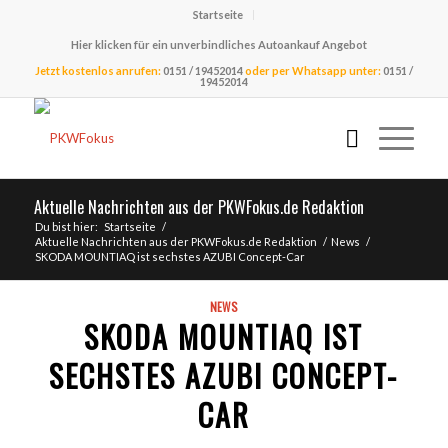
Startseite
Hier klicken für ein unverbindliches Autoankauf Angebot
Jetzt kostenlos anrufen:
0151 / 19452014
oder per Whatsapp unter:
0151 /
19452014
Aktuelle Nachrichten aus der PKWFokus.de Redaktion
Du bist hier:
Startseite
/
Aktuelle Nachrichten aus der PKWFokus.de Redaktion
/
News
/
SKODA MOUNTIAQ ist sechstes AZUBI Concept-Car
NEWS
SKODA MOUNTIAQ IST
SECHSTES AZUBI CONCEPT-
CAR