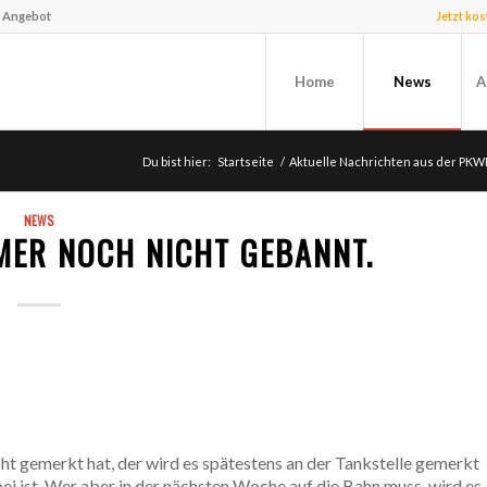
f Angebot
Jetzt ko
Home
News
A
Du bist hier:
Startseite
/
Aktuelle Nachrichten aus der PKW
NEWS
MER NOCH NICHT GEBANNT.
t gemerkt hat, der wird es spätestens an der Tankstelle gemerkt
bei ist. Wer aber in der nächsten Woche auf die Bahn muss, wird es