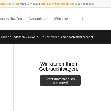
stenlos anrufen:
0151 / 19452014
oder per Whatsapp unter:
0151 / 19452014
uto verkaufen
Autoankauf
Weiteres
Fokus.de Redaktion
/
News
/
Rückreisewelle immer noch nicht gebannt.
Wir kaufen Ihren
Gebrauchtwagen.
Jetzt unverbindlich
anfragen!