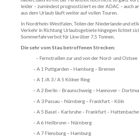
leider – zumindest prognostiziert es der ADAC – auc
aus dem Urlaub läuft weiter auf vollen Touren.
In Nordrhein-Westfalen, Teilen der Niederlande und et
Verkehr in Richtung Urlaubsgebiete hingegen lichtet si
Sommerfahrverbot für Lkw über 7,5 Tonnen.
Die sehr vom Stau betroffenen Strecken:
– Fernstraßen zur und von der Nord- und Ostsee
– A 1 Puttgarden – Hamburg – Bremen
– A 1 /A 3 / A 5 Kölner Ring
– A 2 Berlin – Braunschweig – Hannover – Dortm
– A 3 Passau – Nürnberg – Frankfurt – Köln
– A 5 Basel – Karlsruhe – Frankfurt – Hattenbach
– A 6 Heilbronn – Nürnberg
– A 7 Flensburg – Hamburg