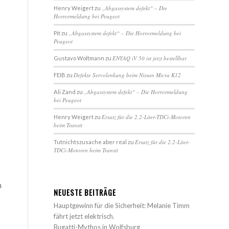
„Abgassystem defekt“ – Die
Henry Weigert
zu
Horrormeldung bei Peugeot
„Abgassystem defekt“ – Die Horrormeldung bei
Pit
zu
Peugeot
ENYAQ iV 50 ist jetzt bestellbar
Gustavo Woltmann
zu
Defekte Servolenkung beim Nissan Micra K12
FEIB
zu
„Abgassystem defekt“ – Die Horrormeldung
Ali Zand
zu
bei Peugeot
Ersatz für die 2.2-Liter-TDCi-Motoren
Henry Weigert
zu
beim Transit
Ersatz für die 2.2-Liter-
Tutnichtszusache aber real
zu
TDCi-Motoren beim Transit
n
NEUESTE BEITRÄGE
Hauptgewinn für die Sicherheit: Melanie Timm
fährt jetzt elektrisch.
Bugatti-Mythos in Wolfsburg