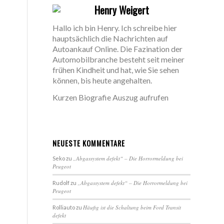
Henry Weigert
Hallo ich bin Henry. Ich schreibe hier
hauptsächlich die Nachrichten auf
Autoankauf Online. Die Fazination der
Automobilbranche besteht seit meiner
frühen Kindheit und hat, wie Sie sehen
können, bis heute angehalten.
Kurzen Biografie Auszug aufrufen
NEUESTE KOMMENTARE
„Abgassystem defekt“ – Die Horrormeldung bei
Seko
zu
Peugeot
„Abgassystem defekt“ – Die Horrormeldung bei
Rudolf
zu
Peugeot
Häufig ist die Schaltung beim Ford Transit
Rolliauto
zu
defekt