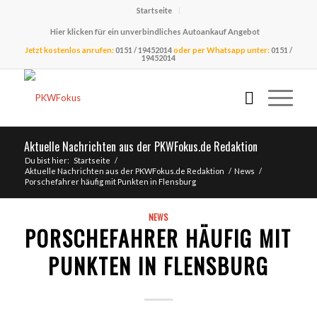
Startseite
Hier klicken für ein unverbindliches Autoankauf Angebot
Jetzt kostenlos anrufen:
0151 / 19452014
oder per Whatsapp unter:
0151 /
19452014
Aktuelle Nachrichten aus der PKWFokus.de Redaktion
Du bist hier:
Startseite
/
Aktuelle Nachrichten aus der PKWFokus.de Redaktion
/
News
/
Porschefahrer häufig mit Punkten in Flensburg
NEWS
PORSCHEFAHRER HÄUFIG MIT
PUNKTEN IN FLENSBURG