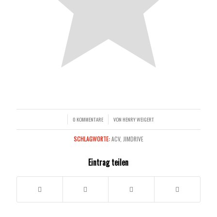
0 KOMMENTARE
VON
HENRY WEIGERT
/
/
SCHLAGWORTE:
ACV
,
JIMDRIVE
Eintrag teilen