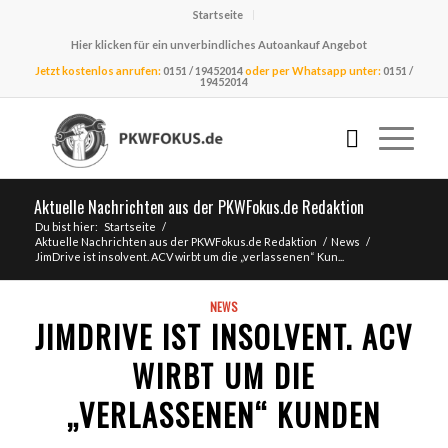
Startseite
Hier klicken für ein unverbindliches Autoankauf Angebot
Jetzt kostenlos anrufen:
0151 / 19452014
oder per Whatsapp unter:
0151 /
19452014
Aktuelle Nachrichten aus der PKWFokus.de Redaktion
Du bist hier:
Startseite
/
Aktuelle Nachrichten aus der PKWFokus.de Redaktion
/
News
/
JimDrive ist insolvent. ACV wirbt um die „verlassenen“ Kun...
NEWS
JIMDRIVE IST INSOLVENT. ACV
WIRBT UM DIE
„VERLASSENEN“ KUNDEN