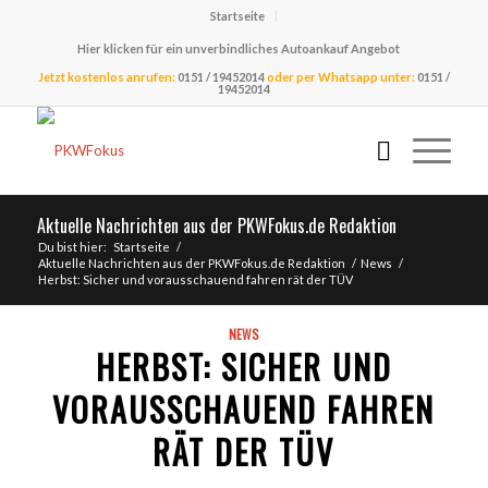
Startseite
Hier klicken für ein unverbindliches Autoankauf Angebot
Jetzt kostenlos anrufen:
0151 / 19452014
oder per Whatsapp unter:
0151 /
19452014
Aktuelle Nachrichten aus der PKWFokus.de Redaktion
Du bist hier:
Startseite
/
Aktuelle Nachrichten aus der PKWFokus.de Redaktion
/
News
/
Herbst: Sicher und vorausschauend fahren rät der TÜV
NEWS
HERBST: SICHER UND
VORAUSSCHAUEND FAHREN
RÄT DER TÜV