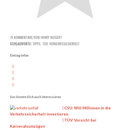
0 KOMMENTARE
VON
HENRY WEIGERT
/
/
SCHLAGWORTE:
TIPPS
,
TÜV
,
VERKEHRSSICHERHEIT
Eintrag teilen
Das könnte Dich auch interessieren
CSU: Will Millionen in die
Verkehrssicherheit investieren.
TÜV: Vorsicht bei
Karnevalsumzügen