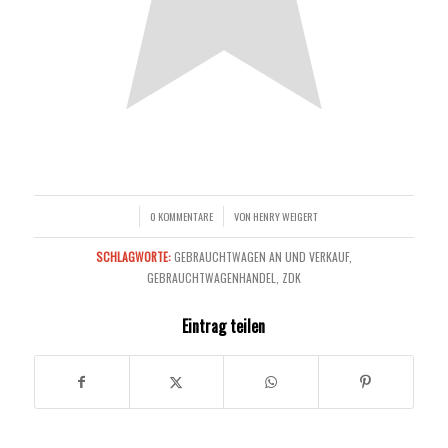
0 KOMMENTARE
VON
HENRY WEIGERT
/
/
SCHLAGWORTE:
GEBRAUCHTWAGEN AN UND VERKAUF
,
GEBRAUCHTWAGENHANDEL
,
ZDK
Eintrag teilen