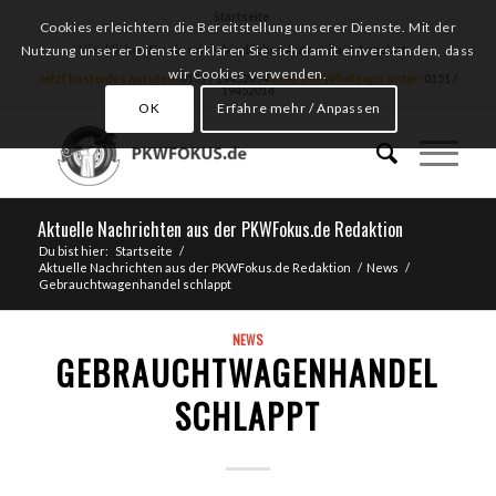
Startseite
Cookies erleichtern die Bereitstellung unserer Dienste. Mit der
Hier klicken für ein unverbindliches Autoankauf Angebot
Nutzung unserer Dienste erklären Sie sich damit einverstanden, dass
wir Cookies verwenden.
Jetzt kostenlos anrufen:
0151 / 19452014
oder per Whatsapp unter:
0151 /
19452014
OK
Erfahre mehr / Anpassen
Aktuelle Nachrichten aus der PKWFokus.de Redaktion
Du bist hier:
Startseite
/
Aktuelle Nachrichten aus der PKWFokus.de Redaktion
/
News
/
Gebrauchtwagenhandel schlappt
NEWS
GEBRAUCHTWAGENHANDEL
SCHLAPPT