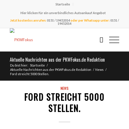
Startseite
Hier klicken für ein unverbindliches Autoankauf Angebot
Jetzt kostenlos anrufen:
0151 / 19452014
oder per Whatsapp unter:
0151 /
19452014
Aktuelle Nachrichten aus der PKWFokus.de Redaktion
Du bist hier:
Startseite
/
Aktuelle Nachrichten aus der PKWFokus.de Redaktion
/
News
/
Ford streicht 5000 Stellen.
NEWS
FORD STREICHT 5000
STELLEN.