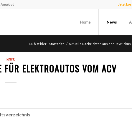
f Angebot
Jetzt ko
Home
News
A
Du bist hier:
Startseite
/
Aktuelle Nachrichten aus der PKWFokus.
NEWS
E FÜR ELEKTROAUTOS VOM ACV
ltsverzeichnis