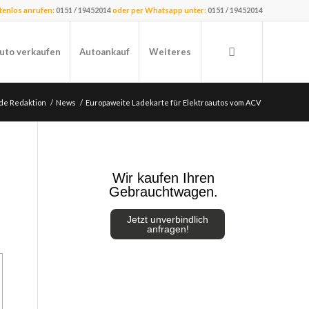
stenlos anrufen:
0151 / 19452014
oder per Whatsapp unter:
0151 / 19452014
uto verkaufen
Autoankauf
Weiteres
de Redaktion
/
News
/
Europaweite Ladekarte für Elektroautos vom ACV
Wir kaufen Ihren
Gebrauchtwagen.
Jetzt unverbindlich
anfragen!