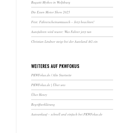
Bugatti-Mythos in Wolfsburg
Die Essen Motor Show 2025
Frist: Führerscheinumtausch – Jetzt beachten!
Autofahren wird teurer: Was Fahrer jetzt tun
Christian Lindner steigt bei der Autoland AG ein
WEITERES AUF PKWFOKUS
PKWFokus.de / Alte Startseite
PKWFokus.de | Über uns
Über Henry
Begriffserklärung
Autoankauf – schnell und einfach bei PKWFokus.de