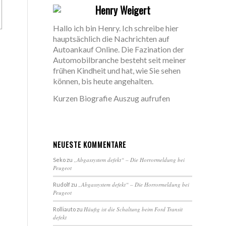
Henry Weigert
Hallo ich bin Henry. Ich schreibe hier
hauptsächlich die Nachrichten auf
Autoankauf Online. Die Fazination der
Automobilbranche besteht seit meiner
frühen Kindheit und hat, wie Sie sehen
können, bis heute angehalten.
Kurzen Biografie Auszug aufrufen
NEUESTE KOMMENTARE
„Abgassystem defekt“ – Die Horrormeldung bei
Seko
zu
Peugeot
„Abgassystem defekt“ – Die Horrormeldung bei
Rudolf
zu
Peugeot
Häufig ist die Schaltung beim Ford Transit
Rolliauto
zu
defekt