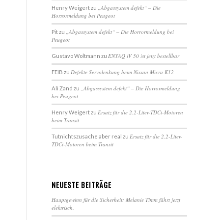
„Abgassystem defekt“ – Die
Henry Weigert
zu
Horrormeldung bei Peugeot
„Abgassystem defekt“ – Die Horrormeldung bei
Pit
zu
Peugeot
ENYAQ iV 50 ist jetzt bestellbar
Gustavo Woltmann
zu
Defekte Servolenkung beim Nissan Micra K12
FEIB
zu
„Abgassystem defekt“ – Die Horrormeldung
Ali Zand
zu
bei Peugeot
Ersatz für die 2.2-Liter-TDCi-Motoren
Henry Weigert
zu
beim Transit
Ersatz für die 2.2-Liter-
Tutnichtszusache aber real
zu
TDCi-Motoren beim Transit
NEUESTE BEITRÄGE
Hauptgewinn für die Sicherheit: Melanie Timm fährt jetzt
elektrisch.