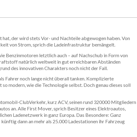
ert hat, der wird stets Vor- und Nachteile abgewogen haben. Von
keit von Strom, sprich die Ladeinfrastruktur bemängelt.
 wie Benzinmotoren letztlich auch – auf Nachschub in Form von
aftstoff natürlich weltweit in gut erreichbaren Abständen
grund des innovativen Charakters noch nicht der Fall.
s Fahrer noch lange nicht überall tanken. Komplizierte
 so modern, wie die Technologie selbst. Doch genau dieses soll
tomobil-ClubVerkehr, kurz ACV, seinen rund 320000 Mitgliedern
utos an. Alle First Mover, sprich Besitzer eines Elektroautos,
tlichen Ladenetzwerk in ganz Europa. Das Besondere: Ganz
ünftig dann an mehr als 25.000 Ladestationen ihr Fahrzeug