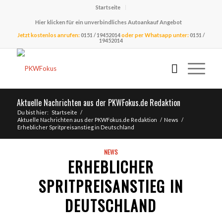
Startseite
Hier klicken für ein unverbindliches Autoankauf Angebot
Jetzt kostenlos anrufen:
0151 / 19452014
oder per Whatsapp unter:
0151 /
19452014
Aktuelle Nachrichten aus der PKWFokus.de Redaktion
Du bist hier:
Startseite
/
Aktuelle Nachrichten aus der PKWFokus.de Redaktion
/
News
/
Erheblicher Spritpreisanstieg in Deutschland
NEWS
ERHEBLICHER
SPRITPREISANSTIEG IN
DEUTSCHLAND