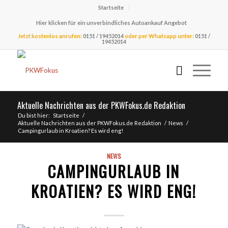
Startseite
Hier klicken für ein unverbindliches Autoankauf Angebot
Jetzt kostenlos anrufen:
0151 / 19452014
oder per Whatsapp unter:
0151 /
19452014
Aktuelle Nachrichten aus der PKWFokus.de Redaktion
Du bist hier:
Startseite
/
Aktuelle Nachrichten aus der PKWFokus.de Redaktion
/
News
/
Campingurlaub in Kroatien? Es wird eng!
NEWS
CAMPINGURLAUB IN
KROATIEN? ES WIRD ENG!