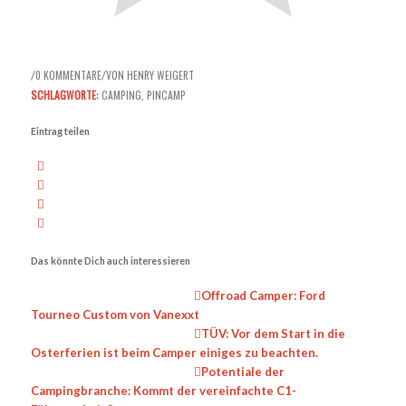
0 KOMMENTARE
VON
HENRY WEIGERT
/
/
SCHLAGWORTE:
CAMPING
,
PINCAMP
Eintrag teilen
Das könnte Dich auch interessieren
Offroad Camper: Ford
Tourneo Custom von Vanexxt
TÜV: Vor dem Start in die
Osterferien ist beim Camper einiges zu beachten.
Potentiale der
Campingbranche: Kommt der vereinfachte C1-