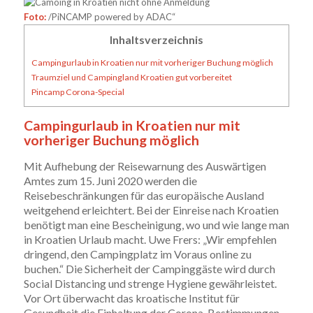
Foto:
/PiNCAMP powered by ADAC“
Inhaltsverzeichnis
Campingurlaub in Kroatien nur mit vorheriger Buchung möglich
Traumziel und Campingland Kroatien gut vorbereitet
Pincamp Corona-Special
Campingurlaub in Kroatien nur mit
vorheriger Buchung möglich
Mit Aufhebung der Reisewarnung des Auswärtigen
Amtes zum 15. Juni 2020 werden die
Reisebeschränkungen für das europäische Ausland
weitgehend erleichtert. Bei der Einreise nach Kroatien
benötigt man eine Bescheinigung, wo und wie lange man
in Kroatien Urlaub macht. Uwe Frers: „Wir empfehlen
dringend, den Campingplatz im Voraus online zu
buchen.“ Die Sicherheit der Campinggäste wird durch
Social Distancing und strenge Hygiene gewährleistet.
Vor Ort überwacht das kroatische Institut für
Gesundheit die Einhaltung der Corona-Bestimmungen.