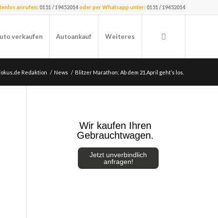
stenlos anrufen:
0151 / 19452014
oder per Whatsapp unter:
0151 / 19452014
uto verkaufen
Autoankauf
Weiteres
Fokus.de Redaktion
/
News
/
Blitzer Marathon: Ab dem 21.April geht’s los.
Wir kaufen Ihren
Gebrauchtwagen.
Jetzt unverbindlich
anfragen!