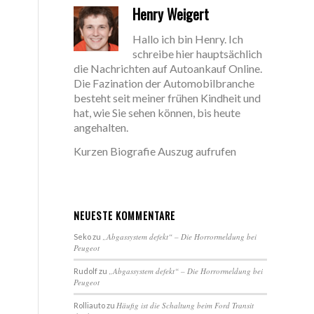
Henry Weigert
Hallo ich bin Henry. Ich
schreibe hier hauptsächlich
die Nachrichten auf Autoankauf Online.
Die Fazination der Automobilbranche
besteht seit meiner frühen Kindheit und
hat, wie Sie sehen können, bis heute
angehalten.
Kurzen Biografie Auszug aufrufen
NEUESTE KOMMENTARE
„Abgassystem defekt“ – Die Horrormeldung bei
Seko
zu
Peugeot
„Abgassystem defekt“ – Die Horrormeldung bei
Rudolf
zu
Peugeot
Häufig ist die Schaltung beim Ford Transit
Rolliauto
zu