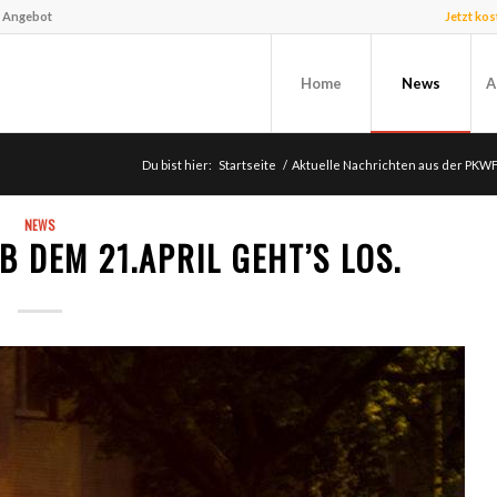
f Angebot
Jetzt ko
Home
News
A
Du bist hier:
Startseite
/
Aktuelle Nachrichten aus der PKW
NEWS
 DEM 21.APRIL GEHT’S LOS.