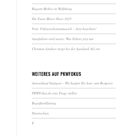
Bugatti-Mythos in Wolfsburg
Die Essen Motor Show 2025
Frist: Führerscheinumtausch – Jetzt beachten!
Autofahren wird teurer: Was Fahrer jetzt tun
Christian Lindner steigt bei der Autoland AG ein
r
WEITERES AUF PKWFOKUS
Autoankauf Stuttgart – Wir kaufen Ihr Auto zum Bestpreis
PKWFokus.de eine Frage stellen
Begriffserklärung
Datenschutz
P