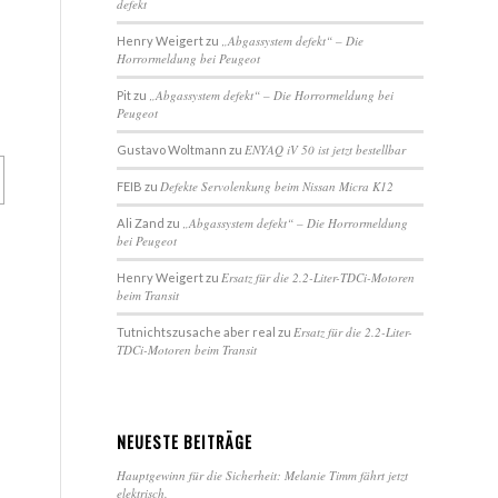
defekt
„Abgassystem defekt“ – Die
Henry Weigert
zu
Horrormeldung bei Peugeot
„Abgassystem defekt“ – Die Horrormeldung bei
Pit
zu
Peugeot
ENYAQ iV 50 ist jetzt bestellbar
Gustavo Woltmann
zu
Defekte Servolenkung beim Nissan Micra K12
FEIB
zu
„Abgassystem defekt“ – Die Horrormeldung
Ali Zand
zu
bei Peugeot
Ersatz für die 2.2-Liter-TDCi-Motoren
Henry Weigert
zu
beim Transit
Ersatz für die 2.2-Liter-
Tutnichtszusache aber real
zu
TDCi-Motoren beim Transit
NEUESTE BEITRÄGE
Hauptgewinn für die Sicherheit: Melanie Timm fährt jetzt
elektrisch.