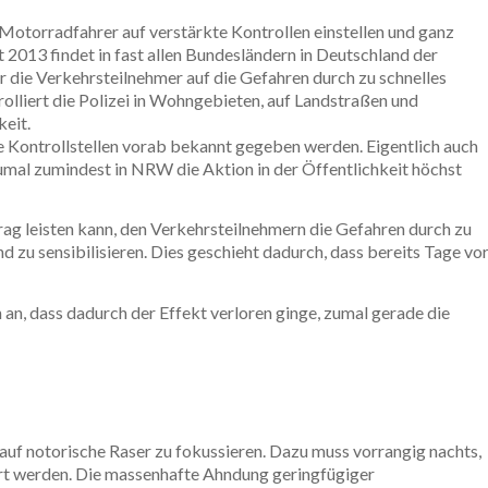
Motorradfahrer auf verstärkte Kontrollen einstellen und ganz
013 findet in fast allen Bundesländern in Deutschland der
r die Verkehrsteilnehmer auf die Gefahren durch zu schnelles
lliert die Polizei in Wohngebieten, auf Landstraßen und
eit.
e Kontrollstellen vorab bekannt gegeben werden. Eigentlich auch
umal zumindest in NRW die Aktion in der Öffentlichkeit höchst
ag leisten kann, den Verkehrsteilnehmern die Gefahren durch zu
 zu sensibilisieren. Dies geschieht dadurch, dass bereits Tage vo
 an, dass dadurch der Effekt verloren ginge, zumal gerade die
uf notorische Raser zu fokussieren. Dazu muss vorrangig nachts,
t werden. Die massenhafte Ahndung geringfügiger