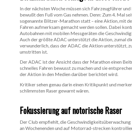
In der nächsten Woche müssen sich Fahrzeugführer und 
bewußt den Fuß vom Gas nehmen. Denn: Zum 4. Mal seit 2
sogenannte Blitzer-Marathon statt – eine Aktion, mit de
Fahren aufmerksam gemacht werden sollen. Dabei kontro
Autobahnen mit mobilen Messgeräten die Geschwindigk
Auch der größte ADAC unterstützt die Aktion, zumal di
verwunderlich, dass der ADAC die Aktion unterstützt, z
umstritten ist.
Der ADAC ist der Ansicht dass der Marathon einen Beitr
schnelles Fahren bewusst zu machen und sie entsprechend
der Aktion in den Medien darüber berichtet wird.
Kritiker sehen genau darin einen Kritikpunkt und merken
schlimmsten Raser gewarnt wären.
Fokussierung auf notorische Raser
Der Club empfiehlt, die Geschwindigkeitsüberwachung a
an Wochenenden und auf Motorrad-strecken kontrollier