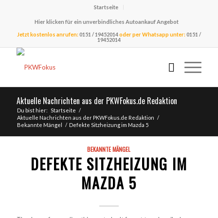
Startseite
Hier klicken für ein unverbindliches Autoankauf Angebot
Jetzt kostenlos anrufen:
0151 / 19452014
oder per Whatsapp unter:
0151 /
19452014
Aktuelle Nachrichten aus der PKWFokus.de Redaktion
Du bist hier:
Startseite
/
Aktuelle Nachrichten aus der PKWFokus.de Redaktion
/
Bekannte Mängel
/
Defekte Sitzheizung im Mazda 5
BEKANNTE MÄNGEL
DEFEKTE SITZHEIZUNG IM
MAZDA 5