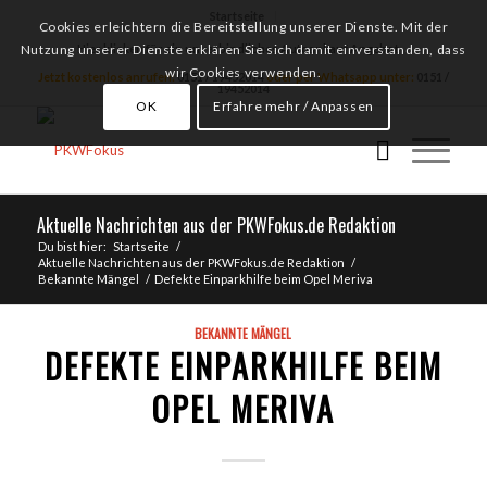
Startseite
Cookies erleichtern die Bereitstellung unserer Dienste. Mit der
Hier klicken für ein unverbindliches Autoankauf Angebot
Nutzung unserer Dienste erklären Sie sich damit einverstanden, dass
wir Cookies verwenden.
Jetzt kostenlos anrufen:
0151 / 19452014
oder per Whatsapp unter:
0151 /
19452014
OK
Erfahre mehr / Anpassen
Aktuelle Nachrichten aus der PKWFokus.de Redaktion
Du bist hier:
Startseite
/
Aktuelle Nachrichten aus der PKWFokus.de Redaktion
/
Bekannte Mängel
/
Defekte Einparkhilfe beim Opel Meriva
BEKANNTE MÄNGEL
DEFEKTE EINPARKHILFE BEIM
OPEL MERIVA